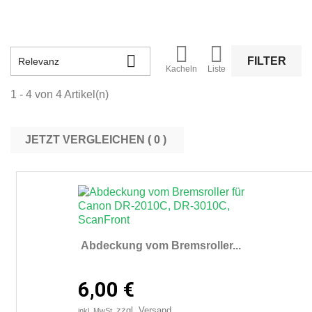



FILTER
Relevanz
Kacheln
Liste
1 - 4 von 4 Artikel(n)
JETZT VERGLEICHEN (
0
Abdeckung vom Bremsroller...
6,00 €
zzgl. Versand
inkl. MwSt.