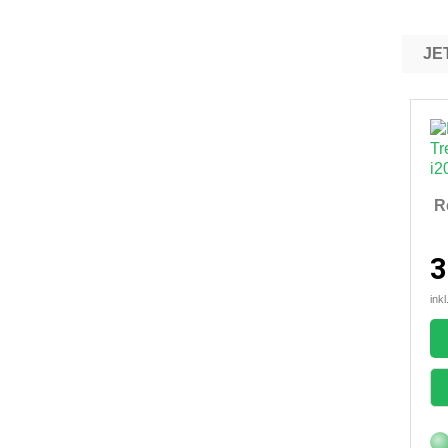
R
3
ink