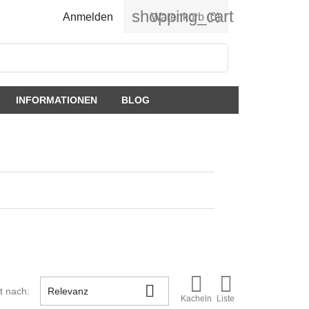
shopping_cart
Anmelden
Warenkorb
(0)
INFORMATIONEN
BLOG



rt nach:
Relevanz
Kacheln
Liste