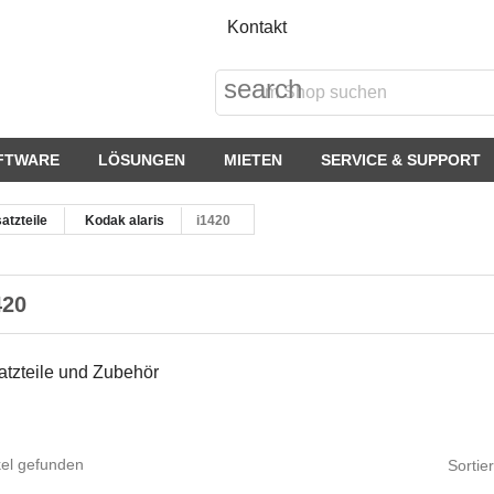
Kontakt
search
FTWARE
LÖSUNGEN
MIETEN
SERVICE & SUPPORT
atzteile
Kodak alaris
i1420
420
atzteile und Zubehör
kel gefunden
Sortie