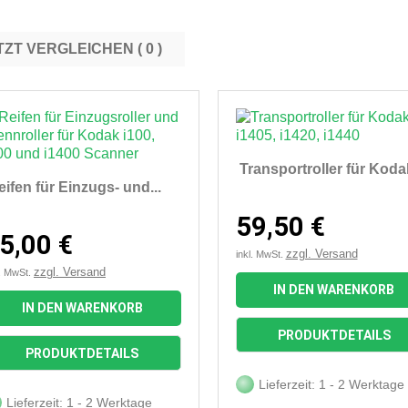
JETZT VERGLEICHEN (
0
Transportroller für Kodak
eifen für Einzugs- und...
59,50 €
5,00 €
zzgl. Versand
inkl. MwSt.
zzgl. Versand
l. MwSt.
IN DEN WARENKORB
IN DEN WARENKORB


Vorschau
Vorschau
PRODUKTDETAILS
PRODUKTDETAILS
Lieferzeit: 1 - 2 Werktage
Lieferzeit: 1 - 2 Werktage