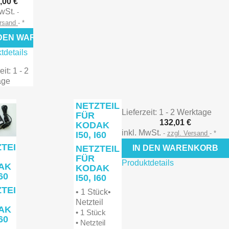

,00 €
orschau
MwSt.
Vorschau
ersand
*
 DEN WARENKORB
tdetails
eit: 1 - 2
age
NETZTEIL
Lieferzeit: 1 - 2 Werktage
FÜR
132,01 €
KODAK
inkl. MwSt.
zzgl. Versand
*
I50, I60
TEIL
NETZTEIL
IN DEN WARENKORB
FÜR
Produktdetails
AK
KODAK
I60
I50, I60
TEIL
• 1 Stück•
Netzteil
AK
• 1 Stück
I60
• Netzteil