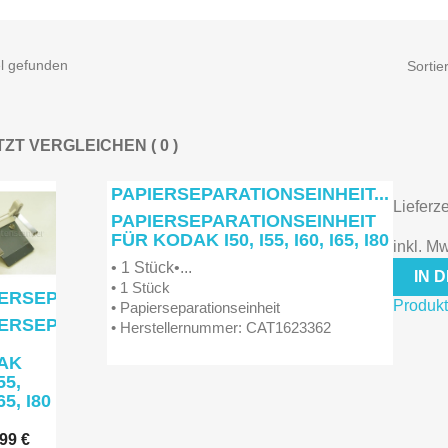
el gefunden
Sortie
JETZT VERGLEICHEN (
0
PAPIERSEPARATIONSEINHEIT...
Lieferze
PAPIERSEPARATIONSEINHEIT
FÜR KODAK I50, I55, I60, I65, I80
inkl. M
• 1 Stück•...
IN 
• 1 Stück
ERSEPARATIONSEINHEIT...
Produkt
• Papierseparationseinheit
IERSEPARATIONSEINHEIT
• Herstellernummer: CAT1623362
AK
55,
65, I80
,99 €