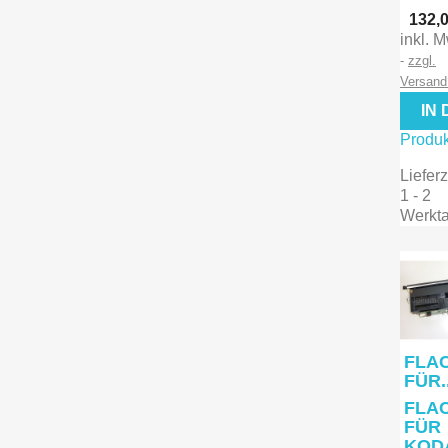

132,0
inkl. 
Vors
zzgl.
Versan
IN
Produk
Lieferz
1 - 2
Werkt
FLA
FÜR..
FLA
FÜR
KOD