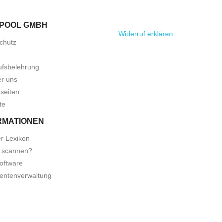
POOL GMBH
Widerruf erklären
chutz
ufsbelehrung
er uns
seiten
te
RMATIONEN
r Lexikon
 scannen?
oftware
ntenverwaltung