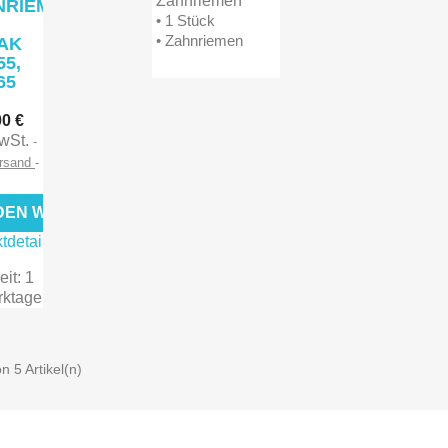
Zahnriemen
NRIEMEN
• 1 Stück
• Zahnriemen
AK
55,
I65


chau
Vorschau
00 €
MwSt.
ersand
 DEN WARENKORB
tdetails
eit: 1
rktage
on 5 Artikel(n)