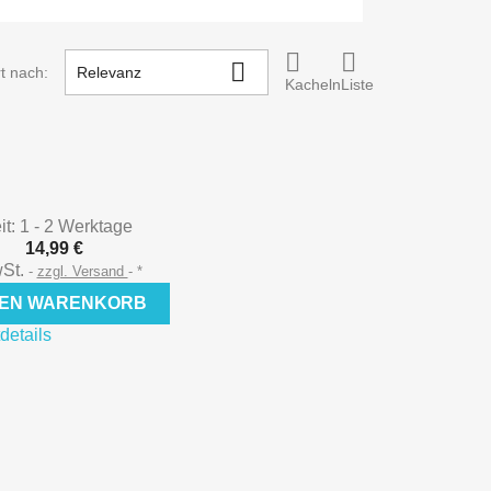



rt nach:
Relevanz
Kacheln
Liste
it: 1 - 2 Werktage
14,99 €
wSt.
zzgl. Versand
*
DEN WARENKORB
details