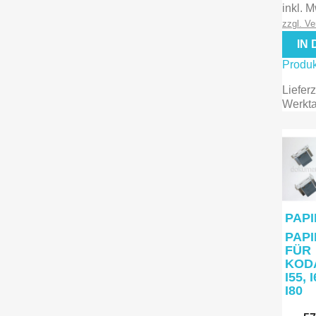

Vo
inkl. 
zzgl. V
IN
Produk
Lieferz
Werkt
PAPI
PAP
FÜR
KODA
I55, I
I80