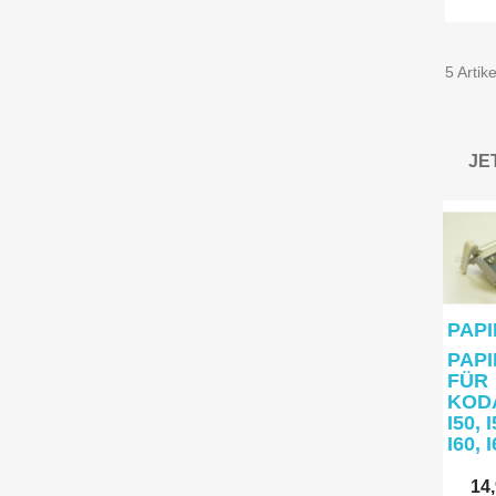
5 Artik
PAPI
PAP
FÜR
KOD
I50, I
I60, I
14