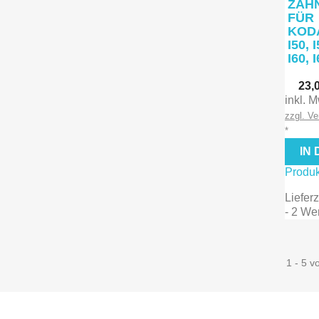
ZAH
FÜR
KOD
I50, I
I60, 
Vors
23,
inkl. 
zzgl. V
*
IN
Produk
Lieferz
- 2 We
1 - 5 v