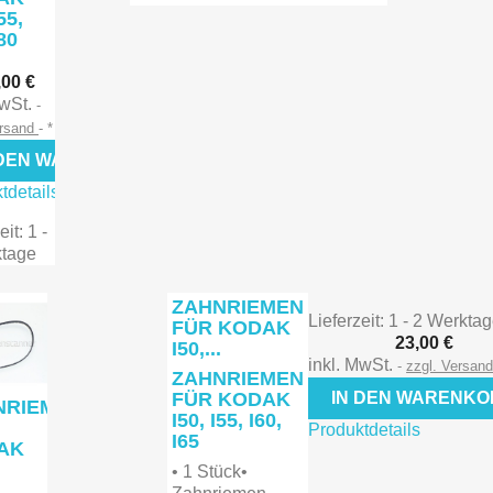
55,
I80

rschau
,00 €
MwSt.
Vorschau
ersand
*
 DEN WARENKORB
tdetails
eit: 1 -
ktage
ZAHNRIEMEN
Lieferzeit: 1 - 2 Werkta
FÜR KODAK
23,00 €
I50,...
inkl. MwSt.
zzgl. Versan
ZAHNRIEMEN
FÜR KODAK
IN DEN WARENK
NRIEMEN
I50, I55, I60,
Produktdetails
I65
AK
.
• 1 Stück•