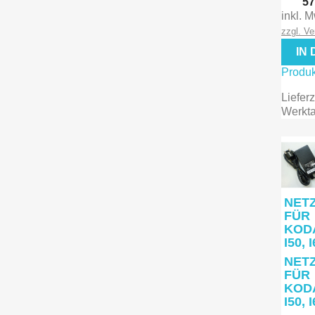

57
V
inkl. 
zzgl. V
IN
Produk
Lieferz
Werkt
NETZ
FÜR
KOD
I50, 
NETZ
FÜR
KOD
I50, 