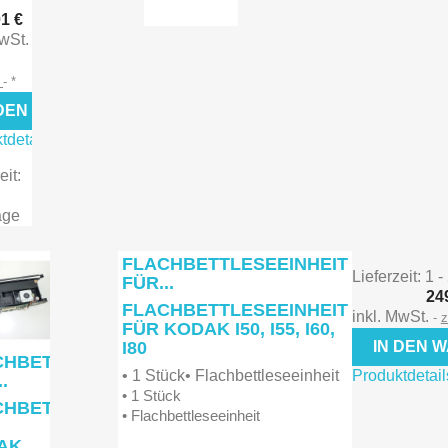

1 €
MwSt.
chau
Vorschau
d
*
 DEN WARENKORB
tdetails
eit:
age
FLACHBETTLESEEINHEIT
Lieferzeit: 1 
FÜR...
24
FLACHBETTLESEEINHEIT
inkl. MwSt.
z
FÜR KODAK I50, I55, I60,
I80
IN DEN 
CHBETTLESEEINHEIT
• 1 Stück• Flachbettleseeinheit
Produktdetail
.
• 1 Stück
CHBETTLESEEINHEIT
• Flachbettleseeinheit
AK