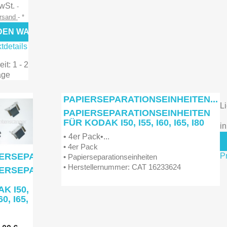

rschau
MwSt.
Vorschau
ersand
*
 DEN WARENKORB
tdetails
eit: 1 - 2
age
PAPIERSEPARATIONSEINHEITEN...
Li
PAPIERSEPARATIONSEINHEITEN
FÜR KODAK I50, I55, I60, I65, I80
i
• 4er Pack•...
• 4er Pack
ERSEPARATIONSEINHEITEN...
P
• Papierseparationseinheiten
• Herstellernummer: CAT 16233624
IERSEPARATIONSEINHEITEN
K I50,
60, I65,