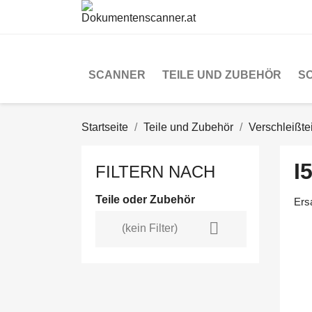
SCANNER
TEILE UND ZUBEHÖR
S
Startseite
Teile und Zubehör
Verschleißtei
I
FILTERN NACH
Teile oder Zubehör
Ers

(kein Filter)