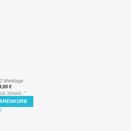
- 2 Werktage
9,00 €
zgl. Versand
*
WARENKORB
s