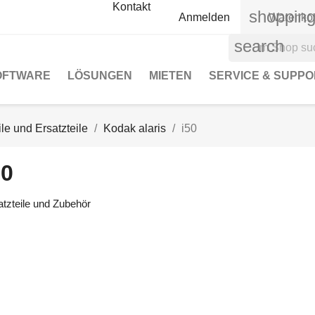
Kontakt
shopping
Anmelden
Warenko
search
OFTWARE
LÖSUNGEN
MIETEN
SERVICE & SUPPO
le und Ersatzteile
Kodak alaris
i50
50
atzteile und Zubehör