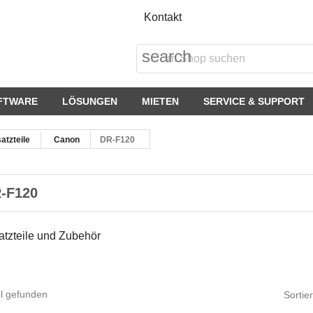
Kontakt
search
FTWARE
LÖSUNGEN
MIETEN
SERVICE & SUPPORT
atzteile
Canon
DR-F120
-F120
atzteile und Zubehör
el gefunden
Sortie