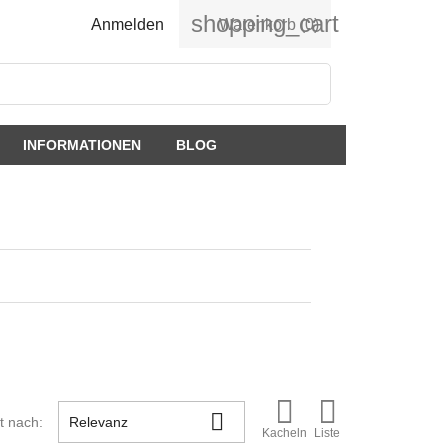
shopping_cart
Anmelden
Warenkorb
(0)
INFORMATIONEN
BLOG



rt nach:
Relevanz
Kacheln
Liste