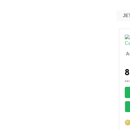
A
8
ink