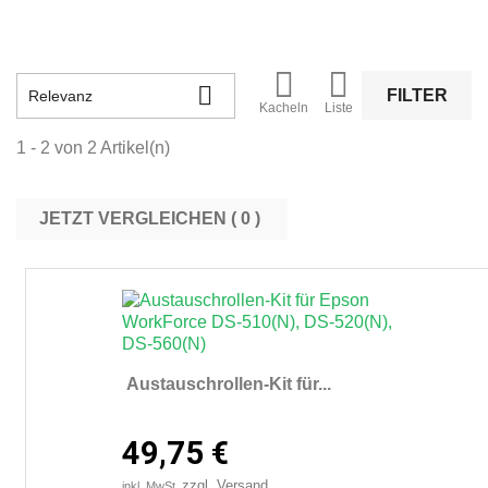



FILTER
Relevanz
Kacheln
Liste
1 - 2 von 2 Artikel(n)
JETZT VERGLEICHEN (
0
Austauschrollen-Kit für...
49,75 €
zzgl. Versand
inkl. MwSt.