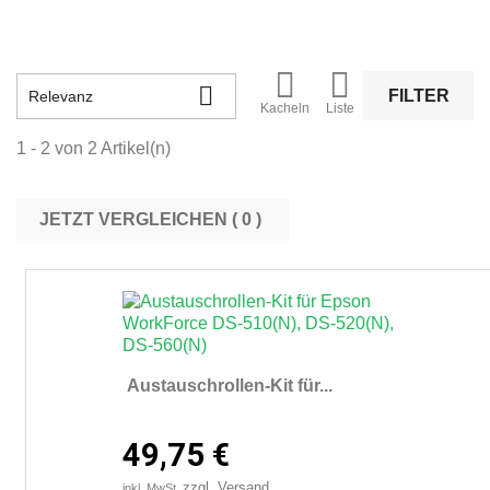



FILTER
Relevanz
Kacheln
Liste
1 - 2 von 2 Artikel(n)
JETZT VERGLEICHEN (
0
Austauschrollen-Kit für...
49,75 €
zzgl. Versand
inkl. MwSt.