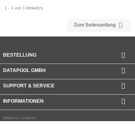
1 - 1 von 1 Artikel(n)

Zum Seitenanfang

BESTELLUNG

DATAPOOL GMBH

SUPPORT & SERVICE

INFORMATIONEN
Widerruf erklären