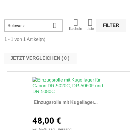



FILTER
Relevanz
Kacheln
Liste
1 - 1 von 1 Artikel(n)
JETZT VERGLEICHEN (
0
Einzugsrolle mit Kugellager...
48,00 €
zzgl. Versand
inkl. MwSt.