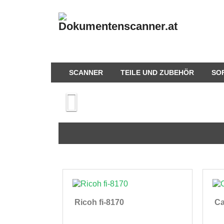
SCANNER
TEILE UND ZUBEHÖR
SO

Ricoh fi-8170
C