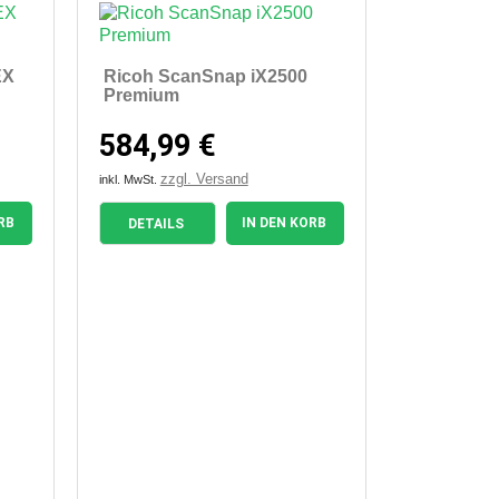
EX
Ricoh ScanSnap iX2500
Premium
584,99 €
zzgl. Versand
inkl. MwSt.
RB
IN DEN KORB
DETAILS

Vorschau