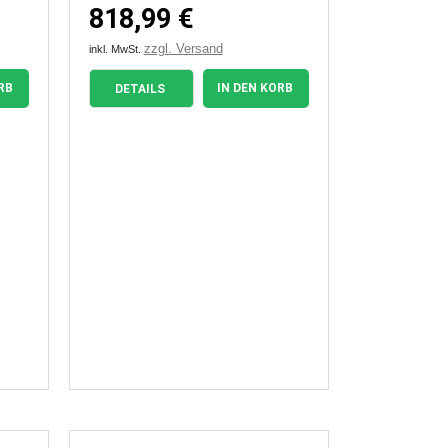
818,99 €
zzgl. Versand
inkl. MwSt.
RB
IN DEN KORB
DETAILS

Vorschau