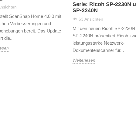
Serie: Ricoh SP-2230N 
Ansichten
SP-2240N
stellt ScanSnap Home 4.0.0 mit
63 Ansichten
ichen Verbesserungen und
Mit den neuen Ricoh SP-2230N
behebungen bereit. Das Update
SP-2240N präsentiert Ricoh zw
t die...
leistungsstarke Netzwerk-
lesen
Dokumentenscanner für...
Weiterlesen