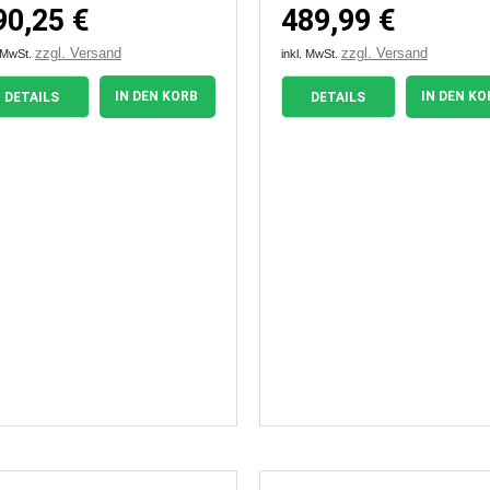
90,25 €
489,99 €
zzgl. Versand
zzgl. Versand
. MwSt.
inkl. MwSt.
IN DEN KORB
IN DEN KO
DETAILS
DETAILS


Vorschau
Vorschau