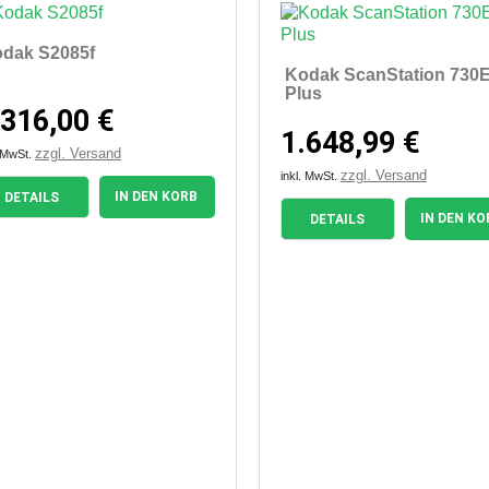
dak S2085f
Kodak ScanStation 730
Plus
.316,00 €
1.648,99 €
zzgl. Versand
. MwSt.
zzgl. Versand
inkl. MwSt.
IN DEN KORB
DETAILS
IN DEN KO
DETAILS


Vorschau
Vorschau