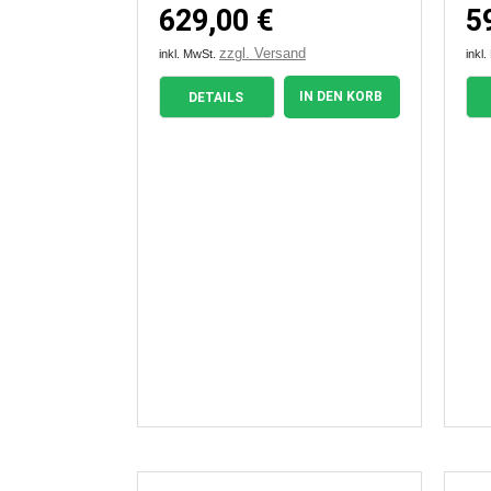
629,00 €
5
zzgl. Versand
inkl. MwSt.
inkl
IN DEN KORB
DETAILS

Vorschau