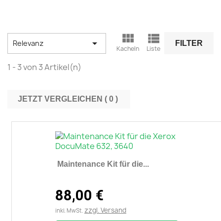



Relevanz
FILTER
Kacheln
Liste
1 - 3 von 3 Artikel(n)
JETZT VERGLEICHEN (
0
Maintenance Kit für die...
88,00 €
zzgl. Versand
inkl. MwSt.