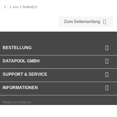
1 - 1 von 1 Artikel(n)

Zum Seitenanfang

BESTELLUNG

DATAPOOL GMBH

SUPPORT & SERVICE

INFORMATIONEN
Widerruf erklären