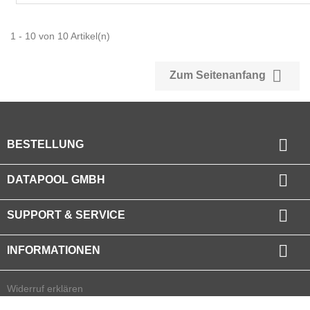
1 - 10 von 10 Artikel(n)

Zum Seitenanfang

BESTELLUNG

DATAPOOL GMBH

SUPPORT & SERVICE

INFORMATIONEN
Widerruf erklären