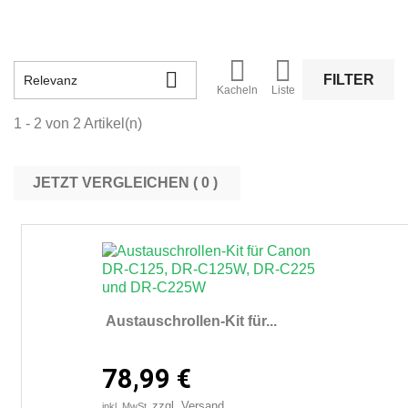



FILTER
Relevanz
Kacheln
Liste
1 - 2 von 2 Artikel(n)
JETZT VERGLEICHEN (
0
Austauschrollen-Kit für...
78,99 €
zzgl. Versand
inkl. MwSt.