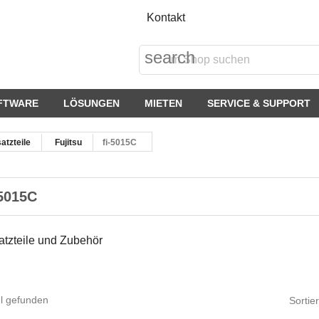
Kontakt
search
FTWARE
LÖSUNGEN
MIETEN
SERVICE & SUPPORT
atzteile
Fujitsu
fi-5015C
-5015C
atzteile und Zubehör
el gefunden
Sortie