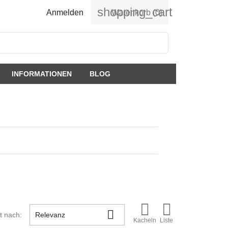
shopping_cart
Anmelden
Warenkorb
(0)
INFORMATIONEN
BLOG



rt nach:
Relevanz
Kacheln
Liste