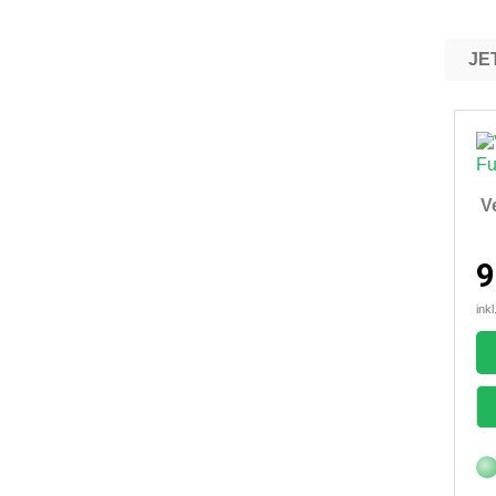
Ve
9
ink