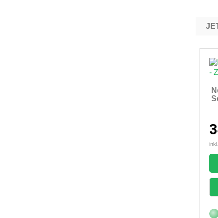
N
S
3
ink