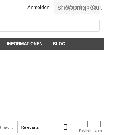
shopping_cart
Anmelden
Warenkorb
(0)
INFORMATIONEN
BLOG



rt nach:
Relevanz
Kacheln
Liste