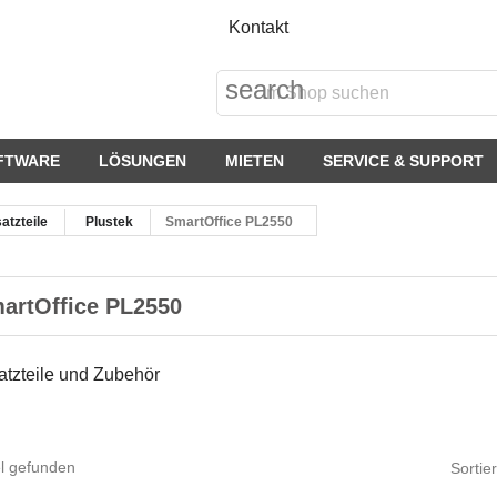
Kontakt
search
FTWARE
LÖSUNGEN
MIETEN
SERVICE & SUPPORT
atzteile
Plustek
SmartOffice PL2550
artOffice PL2550
atzteile und Zubehör
el gefunden
Sortie