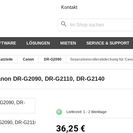
Kontakt
search
FTWARE
LÖSUNGEN
MIETEN
SERVICE & SUPPORT
atzteile
Canon
DR-G2090
Separationsrollerabdeckung für Ca
Canon DR-G2090, DR-G2110, DR-G2140
Lieferzeit: 1 - 2 Werktage
36,25 €