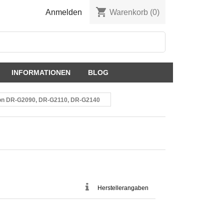
shopping_cart
Anmelden
Warenkorb
(0)
INFORMATIONEN
BLOG
non DR-G2090, DR-G2110, DR-G2140
Herstellerangaben