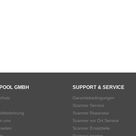
POOL GMBH
SUPPORT & SERVICE
chutz
Garantiebedingungen
Scanner Service
ufsbelehrung
Scanner Reparatur
er uns
Scanner vor Ort Service
seiten
Scanner Ersatzteile
te
Scanner mieten