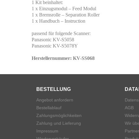
1 Kit beinhaltet:
1 x Einzugsmodul – Feed Modul
1 x Bremsrolle – Separation Roller
1 x Handbuch – Instruction
passend für folgende Scanner:
Panasonic KV-S5058
Panasonic KV-S5078Y
Herstellernummer: KV-SS068
BESTELLUNG
DATA
Angebot anfordern
Datens
Bestellablauf
AGB
Zahlungsmöglichkeiten
Widerr
Zahlung und Lieferung
Wir üb
Impressum
Partner
Wiederverkäufer
Produk