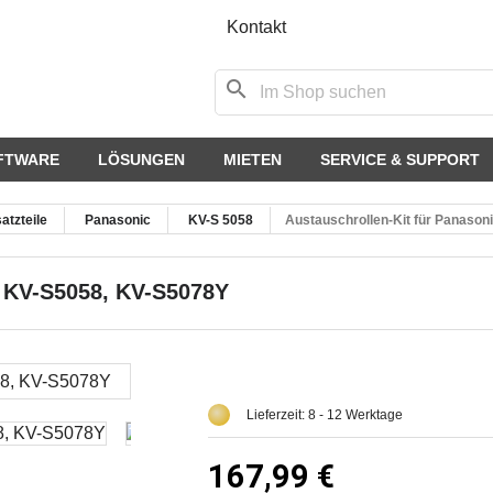
Kontakt
search
FTWARE
LÖSUNGEN
MIETEN
SERVICE & SUPPORT
atzteile
Panasonic
KV-S 5058
Austauschrollen-Kit für Panaso
c KV-S5058, KV-S5078Y
Lieferzeit: 8 - 12 Werktage
167,99 €