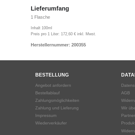
Lieferumfang
1 Flasche
Inhalt 100ml
Preis pro 1 Liter: 172,60 € inkl. Mwst.
Herstellernummer: 200355
BESTELLUNG
DATA
Angebot anfordern
Datens
Bestellablauf
AGB
Zahlungsmöglichkeiten
Widerr
Zahlung und Lieferung
Wir üb
Impressum
Partner
Wiederverkäufer
Produk
Widerru