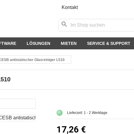
Kontakt
search
FTWARE
LÖSUNGEN
MIETEN
SERVICE & SUPPORT
CESB antistatischer Glasreiniger L510
L510
Lieferzeit: 1 - 2 Werktage
17,26 €