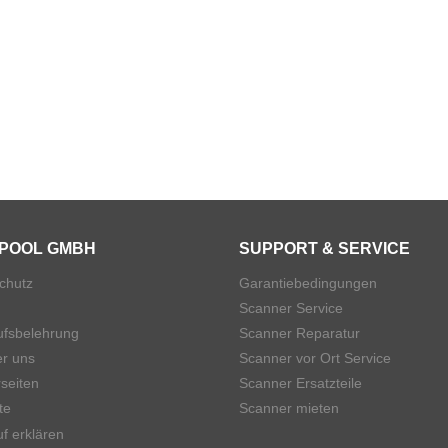
POOL GMBH
SUPPORT & SERVICE
chutz
Garantiebedingungen
Scanner Service
ufsbelehrung
Scanner Reparatur
er uns
Scanner vor Ort Service
seiten
Scanner Ersatzteile
te
Scanner mieten
f erklären